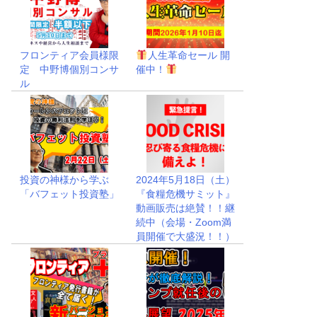
フロンティア会員様限
人生革命セール 開
定 中野博個別コンサ
催中！
ル
投資の神様から学ぶ
2024年5月18日（土）
「バフェット投資塾」
『食糧危機サミット』
動画販売は絶賛！！継
続中（会場・Zoom満
員開催で大盛況！！）